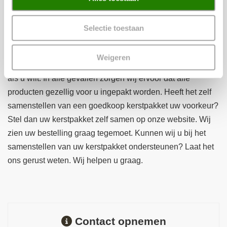
ervaring dat dit zeer gewaardeerd wordt. In onze online
webshop kunt u eenvoudig food en non-food producten bij
Selectie toestaan
elkaar zoeken. U ziet daarbij meteen wat de kosten zijn. Zo
bestelt u eenvoudig een kerstpakket van bijvoorbeeld 10
Weigeren
tot 20 euro. U kunt het dus zelf zo goedkoop of duur maken
als u wilt. In alle gevallen zorgen wij ervoor dat alle
producten gezellig voor u ingepakt worden. Heeft het zelf
samenstellen van een goedkoop kerstpakket uw voorkeur?
Stel dan uw kerstpakket zelf samen op onze website. Wij
zien uw bestelling graag tegemoet. Kunnen wij u bij het
samenstellen van uw kerstpakket ondersteunen? Laat het
ons gerust weten. Wij helpen u graag.
Contact opnemen