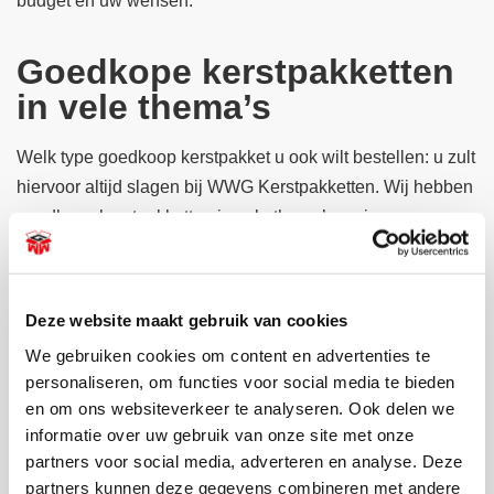
budget en uw wensen.
Goedkope kerstpakketten
in vele thema’s
Welk type goedkoop kerstpakket u ook wilt bestellen: u zult
hiervoor altijd slagen bij WWG Kerstpakketten. Wij hebben
goedkope kerstpakketten in vele thema’s en in
aantrekkelijke prijsklassen. U vindt bij ons al een passend
kerstpakket tot 10/15/20 euro. Dat betekent dus dat
wanneer u een beperkt budget wilt besteden aan
Deze website maakt gebruik van cookies
kerstpakketten, u bij ons aan het enige juiste adres bent.
We gebruiken cookies om content en advertenties te
personaliseren, om functies voor social media te bieden
en om ons websiteverkeer te analyseren. Ook delen we
informatie over uw gebruik van onze site met onze
Door ons samengestelde
partners voor social media, adverteren en analyse. Deze
goedkope kerstpakketten
partners kunnen deze gegevens combineren met andere