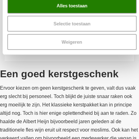
Alles toestaan
€
15,00
2 Stralend feest
Selectie toestaan
Weigeren
MEER INFORMATIE
Een goed kerstgeschenk
Ervoor kiezen om geen kerstgeschenk te geven, valt dus vaak
erg slecht bij personeel. Toch blijkt de juiste snaar raken ook
erg moeilijk te zijn. Het klassieke kerstpakket kan in principe
altijd nog. Toch is hier enige oplettendheid bij aan te raden. Zo
haalde de Albert Heijn bijvoorbeeld jaren geleden al de
traditionele fles wijn eruit uit respect voor moslims. Ook kan het
verkeerd vallen om bijvoorbeeld een medewerker die vegan is