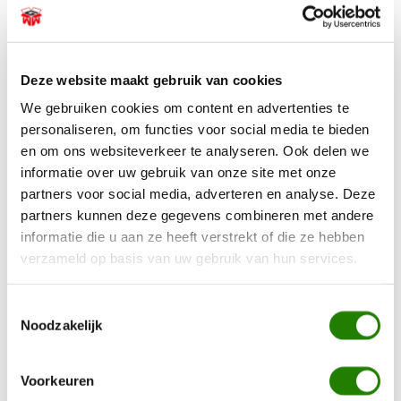
113 Gezellige film voor thuis
Meer informatie
€
60,00
Deze website maakt gebruik van cookies
114 Relaxte recepten
We gebruiken cookies om content en advertenties te
personaliseren, om functies voor social media te bieden
Meer informatie
en om ons websiteverkeer te analyseren. Ook delen we
€
60,00
informatie over uw gebruik van onze site met onze
116 Culinaire bamboe fondue
partners voor social media, adverteren en analyse. Deze
partners kunnen deze gegevens combineren met andere
Meer informatie
informatie die u aan ze heeft verstrekt of die ze hebben
€
60,00
verzameld op basis van uw gebruik van hun services.
117 Stralend goud
Toestemmingsselectie
Meer informatie
Noodzakelijk
€
60,00
118 Volume sprookje
Voorkeuren