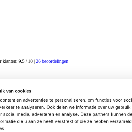
 klanten:
9,5
/
10
|
26
beoordelingen
den worden verborgen. Sleep de velden om de volgorde te wijzigen.
ik van cookies
ontent en advertenties te personaliseren, om functies voor soci
erkeer te analyseren. Ook delen we informatie over uw gebruik
or social media, adverteren en analyse. Deze partners kunnen 
ormatie die u aan ze heeft verstrekt of die ze hebben verzameld
es.