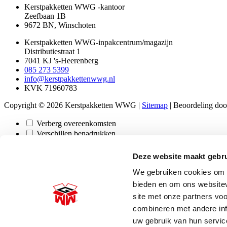
Kerstpakketten WWG -kantoor
Zeefbaan 1B
9672 BN, Winschoten
Kerstpakketten WWG-inpakcentrum/magazijn
Distributiestraat 1
7041 KJ 's-Heerenberg
085 273 5399
info@kerstpakkettenwwg.nl
KVK 71960783
Copyright © 2026 Kerstpakketten WWG |
Sitemap
|
Beoordeling
door
Verberg overeenkomsten
Verschillen benadrukken
Selecteer de velden die moeten worden weergegeven. De overige vel
Deze website maakt gebru
Afbeelding
We gebruiken cookies om c
Prijs
bieden en om ons websitev
Voorraad
site met onze partners vo
Beschikbaar
combineren met andere inf
Beschrijving
Content
uw gebruik van hun servic