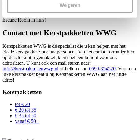
dierentuin (8-12 jr), het spookhuis (12+), Manhattan (16+),
Weigeren
Onbewoond Eiland 16+) en Oriënt Express (16+). Met deze games
heeft uw personeel via hun eigen tablet of smartphone een heuse
Escape Room in huis!
Contact met Kerstpakketten WWG
Kerstpakketten WWG is dé specialist die u kan helpen met het
ideale kerstpakket voor uw personeel. Via het contactformulier hier
op de site kunt u gemakkelijk en snel een bericht voor ons
achterlaten. U kunt ook een mail sturen naar:
info@kerstpakkettenwwg.nl
of bellen naar:
0599-354520
. Voor een
luxe kerstpakket bent u bij Kerstpakketten WWG aan het juiste
adres!
Kerstpakketten
tot € 20
€ 20 tot 35
€ 35 tot 50
vanaf € 50+