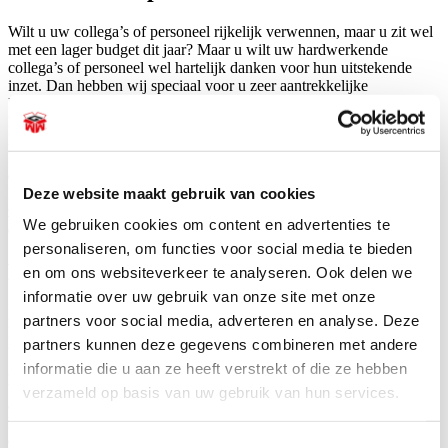
Wilt u uw collega’s of personeel rijkelijk verwennen, maar u zit wel
met een lager budget dit jaar? Maar u wilt uw hardwerkende
collega’s of personeel wel hartelijk danken voor hun uitstekende
inzet. Dan hebben wij speciaal voor u zeer aantrekkelijke
kerstpakketten die rijkelijk gevuld zijn met de leukste producten. Bij
Kerstpakketten WWG bieden wij naast Foodpakketten ook de
leukste drankpakketten en andere verrassende kerstpakketten aan.
Bij ons kunt u
rijkgevulde kerstpakketten tot 30 euro
bestellen. In
deze prijsklasse vindt u een zeer gevarieerde en prachtige selectie
Deze website maakt gebruik van cookies
kerstpakketten gevuld met kwaliteitsproducten. Elk pakket is
zorgvuldig samengesteld met de leukste foodproducten, dranken
We gebruiken cookies om content en advertenties te
en/of non-food cadeaus!
personaliseren, om functies voor social media te bieden
Foodkerstpakketten ideaal voor gezinnen
en om ons websiteverkeer te analyseren. Ook delen we
informatie over uw gebruik van onze site met onze
Bij Kerstpakketten WWG bieden wij de keuze uit goede betaalbare
partners voor social media, adverteren en analyse. Deze
Foodpakketten. Hierin zitten allerlei heerlijke versnaperingen die
partners kunnen deze gegevens combineren met andere
tijdens een gezellige spelavond of tijdens de kerstdagen zelf
informatie die u aan ze heeft verstrekt of die ze hebben
genuttigd kunnen worden. Wilt u graag leuke kerstpakketten voor
uw personeel met kinderen? Dan zijn onze Foodkerstpakketten goed
verzameld op basis van uw gebruik van hun services.
aan te raden. Neem bijvoorbeeld de ‘Toren van Goud’. Dit
kerstpakket, geheel in goudkleuren, is een pakket bomvol heerlijk
eten. Met speculaaskoekjes, feestchocolade en luxe chocoladerotsjes
Toestemmingsselectie