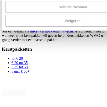
geven? Bel ons!
Selectie toestaan
Bent u benieuwd naar onze mogelijkheden? Heeft u bedacht
wanneer u uw kerstpakket gaat geven? Laat u door ons helpen! U
Weigeren
kunt vrijblijvend een offerte aanvragen op onze website. U kunt
voor uw bestelling of vragen ook bellen naar
0599-354520
. Of stuur
ons een e-mail via
info@kerstpakkettenwwg.nl
. Als u bedacht heeft
wanneer u het kerstpakket wil geven helpt Kerstpakketten WWG u
graag verder met een passend pakket!
Kerstpakketten
tot € 20
€ 20 tot 35
€ 35 tot 50
vanaf € 50+