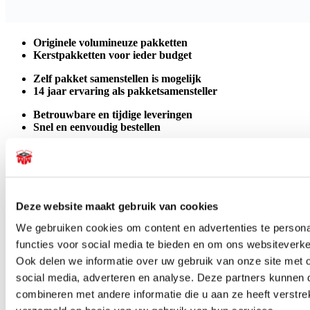
Originele volumineuze pakketten
Kerstpakketten voor ieder budget
Zelf pakket samenstellen is mogelijk
14 jaar ervaring als pakketsamensteller
Betrouwbare en tijdige leveringen
Snel en eenvoudig bestellen
Wanneer gaat u uw kerstpakket geven?
Het is handig om vooraf te weten wanneer u het kerstpakket gaat
geven. Als u heeft vastgesteld wanneer u uw kerstpakket gaat
Deze website maakt gebruik van cookies
geven, kunt u namelijk ook bedenken wat er in het kerstpakket moet
zitten. Als dit bijvoorbeeld verse producten zijn, kunt u daar ook
We gebruiken cookies om content en advertenties te persona
rekening mee houden. Uw personeelsleden vinden het
functies voor social media te bieden en om ons websiteverke
waarschijnlijk ook belangrijk wanneer u het kerstpakket geeft. Meer
weten over wanneer u uw kerstpakket kunt geven op een speciale
Ook delen we informatie over uw gebruik van onze site met 
manier? Lees dan verder!
social media, adverteren en analyse. Deze partners kunnen
combineren met andere informatie die u aan ze heeft verstre
Hoe kies ik een goede datum uit?