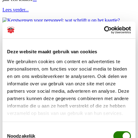
Lees verder...
Kerstwensen voor personeel: wat schrijft u op het
kaartje?
Wat schrijft u bij een kerstpakket aan uw personeel? Kerst is een
Deze website maakt gebruik van cookies
prachtig feest vol tradities. Daar hoort natuurlijk ook bij dat
We gebruiken cookies om content en advertenties te
werkgevers hun werknemers bedanken voor hun inzet van het
afgelopen jaar. Hiermee spreekt u waardering en vertrouwen uit.
personaliseren, om functies voor social media te bieden
Wilt u uw werknemers verrassen met een passend kerstpakket? Bij
en om ons websiteverkeer te analyseren. Ook delen we
Kerstpakketten WWG vindt u allerlei
...
informatie over uw gebruik van onze site met onze
Lees verder...
partners voor social media, adverteren en analyse. Deze
partners kunnen deze gegevens combineren met andere
informatie die u aan ze heeft verstrekt of die ze hebben
De lekkerste bier kerstpakketten voor een smaakvol
verzameld op basis van uw gebruik van hun services.
cadeau
Toestemmingsselectie
Een smaakvol kerstcadeau voor uw collega's Bent u voor de kerst
nog op zoek nog op zoek naar aan goed een smaakvol cadeau voor
Noodzakelijk