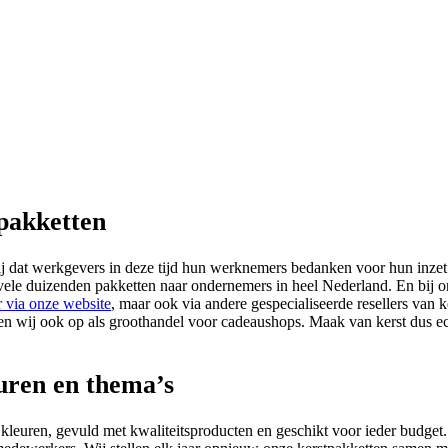
pakketten
k bij dat werkgevers in deze tijd hun werknemers bedanken voor hun inze
le duizenden pakketten naar ondernemers in heel Nederland. En bij ons v
r via onze website
, maar ook via andere gespecialiseerde resellers van
reden wij ook op als groothandel voor cadeaushops. Maak van kerst dus 
euren en thema’s
e kleuren, gevuld met kwaliteitsproducten en geschikt voor ieder budg