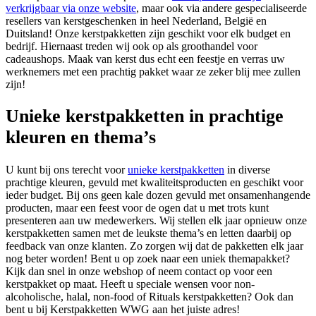
verkrijgbaar via onze website
, maar ook via andere gespecialiseerde
resellers van kerstgeschenken in heel Nederland, België en
Duitsland! Onze kerstpakketten zijn geschikt voor elk budget en
bedrijf. Hiernaast treden wij ook op als groothandel voor
cadeaushops. Maak van kerst dus echt een feestje en verras uw
werknemers met een prachtig pakket waar ze zeker blij mee zullen
zijn!
Unieke kerstpakketten in prachtige
kleuren en thema’s
U kunt bij ons terecht voor
unieke kerstpakketten
in diverse
prachtige kleuren, gevuld met kwaliteitsproducten en geschikt voor
ieder budget. Bij ons geen kale dozen gevuld met onsamenhangende
producten, maar een feest voor de ogen dat u met trots kunt
presenteren aan uw medewerkers. Wij stellen elk jaar opnieuw onze
kerstpakketten samen met de leukste thema’s en letten daarbij op
feedback van onze klanten. Zo zorgen wij dat de pakketten elk jaar
nog beter worden! Bent u op zoek naar een uniek themapakket?
Kijk dan snel in onze webshop of neem contact op voor een
kerstpakket op maat. Heeft u speciale wensen voor non-
alcoholische, halal, non-food of Rituals kerstpakketten? Ook dan
bent u bij Kerstpakketten WWG aan het juiste adres!