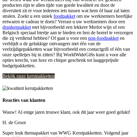
producten zijn te allen tijde van goede kwaliteit en door de
diversiteit zit er voor iedereen iets tussen wat hem óf haar zal laten
stralen. Zoekt u een uniek
foodpakket
om uw werknemers heerlijke
eetwaren te cadeau te doen? Verrast u uw werknemers door een
drankenpakket
met bijvoorbeeld een lekkere Merlot wijn of een
Belgisch speciaal biertje aan te bieden en hen de borrel te verzorgen
die zij verdiend hebben? Of gaat u voor een
non-foodpakket
en
verblijdt u de gelukkige ontvangers met één van de
veelzijdigepakketten waar bijvoorbeeld een contactgrill of één van
onze spelletjes bij in zitten? Bij WorldWideGifts kunt u voor alle
opties terecht, van luxe en chique geschenk tot laaggeprijsde
budgetpakketten.
Bekijk onze kerstpakketten
Reacties van klanten
Wauw! Al enige jaren trouwe klant, ook dit jaar weer goed gelukt!
H. de Groot
Super leuk themapakket van WWG Kerstpakketten. Volgend jaar