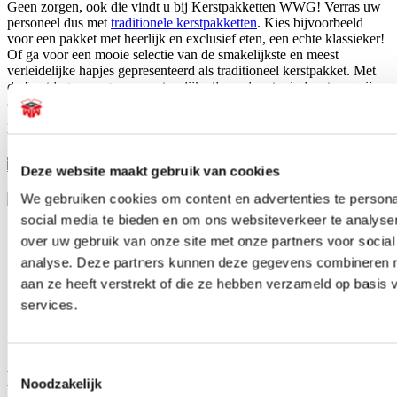
Geen zorgen, ook die vindt u bij Kerstpakketten WWG! Verras uw
personeel dus met
traditionele kerstpakketten
. Kies bijvoorbeeld
voor een pakket met heerlijk en exclusief eten, een echte klassieker!
Of ga voor een mooie selectie van de smakelijkste en meest
verleidelijke hapjes gepresenteerd als traditioneel kerstpakket. Met
de feestdagen mogen we natuurlijk allemaal wat minder streng zijn
als het gaat om de calorieën! Met een traditioneel cadeaupakket
geeft u uw werknemers aan het einde van het jaar een echt originele
traktatie!
Traditionele kerstpakketten
Deze website maakt gebruik van cookies
We gebruiken cookies om content en advertenties te persona
social media te bieden en om ons websiteverkeer te analyse
Originele volumineuze pakketten
over uw gebruik van onze site met onze partners voor social
Kerstpakketten voor ieder budget
analyse. Deze partners kunnen deze gegevens combineren me
Zelf pakket samenstellen is mogelijk
aan ze heeft verstrekt of die ze hebben verzameld op basis
15 jaar ervaring als pakketsamensteller
services.
Betrouwbare en tijdige leveringen
Snel en eenvoudig bestellen
Toestemmingsselectie
De beste service en maatwerk bij
Noodzakelijk