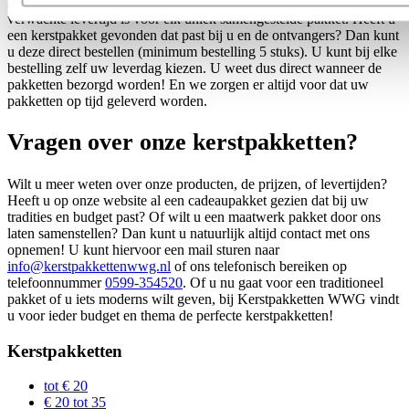
Bij elk pakket ziet u direct wat er in zit, wat de prijs is en wat de
verwachte levertijd is voor elk uniek samengestelde pakket. Heeft u
een kerstpakket gevonden dat past bij u en de ontvangers? Dan kunt
u deze direct bestellen (minimum bestelling 5 stuks). U kunt bij elke
bestelling zelf uw leverdag kiezen. U weet dus direct wanneer de
pakketten bezorgd worden! En we zorgen er altijd voor dat uw
pakketten op tijd geleverd worden.
Vragen over onze kerstpakketten?
Wilt u meer weten over onze producten, de prijzen, of levertijden?
Heeft u op onze website al een cadeaupakket gezien dat bij uw
tradities en budget past? Of wilt u een maatwerk pakket door ons
laten samenstellen? Dan kunt u natuurlijk altijd contact met ons
opnemen! U kunt hiervoor een mail sturen naar
info@kerstpakkettenwwg.nl
of ons telefonisch bereiken op
telefoonnummer
0599-354520
. Of u nu gaat voor een traditioneel
pakket of u iets moderns wilt geven, bij Kerstpakketten WWG vindt
u voor ieder budget en thema de perfecte kerstpakketten!
Kerstpakketten
tot € 20
€ 20 tot 35