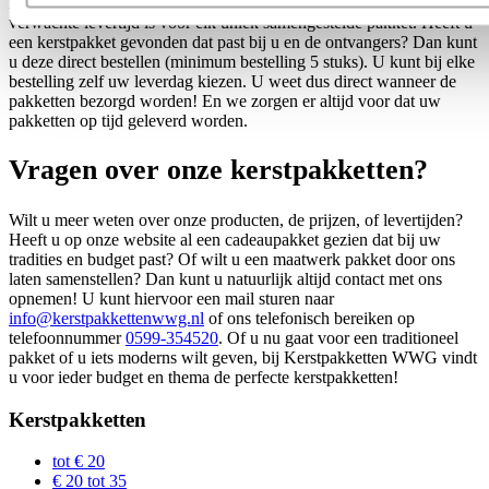
Bij elk pakket ziet u direct wat er in zit, wat de prijs is en wat de
verwachte levertijd is voor elk uniek samengestelde pakket. Heeft u
een kerstpakket gevonden dat past bij u en de ontvangers? Dan kunt
u deze direct bestellen (minimum bestelling 5 stuks). U kunt bij elke
bestelling zelf uw leverdag kiezen. U weet dus direct wanneer de
pakketten bezorgd worden! En we zorgen er altijd voor dat uw
pakketten op tijd geleverd worden.
Vragen over onze kerstpakketten?
Wilt u meer weten over onze producten, de prijzen, of levertijden?
Heeft u op onze website al een cadeaupakket gezien dat bij uw
tradities en budget past? Of wilt u een maatwerk pakket door ons
laten samenstellen? Dan kunt u natuurlijk altijd contact met ons
opnemen! U kunt hiervoor een mail sturen naar
info@kerstpakkettenwwg.nl
of ons telefonisch bereiken op
telefoonnummer
0599-354520
. Of u nu gaat voor een traditioneel
pakket of u iets moderns wilt geven, bij Kerstpakketten WWG vindt
u voor ieder budget en thema de perfecte kerstpakketten!
Kerstpakketten
tot € 20
€ 20 tot 35