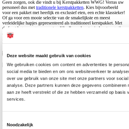
Geen zorgen, ook die vindt u bij Kerstpakketten WWG! Verras uw
personeel dus met
traditionele kerstpakketten
. Kies bijvoorbeeld
voor een pakket met heerlijk en exclusief eten, een echte klassieker!
Of ga voor een mooie selectie van de smakelijkste en meest
verleidelijke hapjes gepresenteerd als traditioneel kerstpakket. Met
de feestdagen mogen we natuurlijk allemaal wat minder streng zijn
als het gaat om de calorieën! Met een traditioneel cadeaupakket
geeft u uw werknemers aan het einde van het jaar een echt originele
traktatie!
Traditionele kerstpakketten
Deze website maakt gebruik van cookies
We gebruiken cookies om content en advertenties te persona
social media te bieden en om ons websiteverkeer te analyse
Originele volumineuze pakketten
over uw gebruik van onze site met onze partners voor social
Kerstpakketten voor ieder budget
analyse. Deze partners kunnen deze gegevens combineren me
Zelf pakket samenstellen is mogelijk
aan ze heeft verstrekt of die ze hebben verzameld op basis
15 jaar ervaring als pakketsamensteller
services.
Betrouwbare en tijdige leveringen
Snel en eenvoudig bestellen
Toestemmingsselectie
De beste service en maatwerk bij
Noodzakelijk