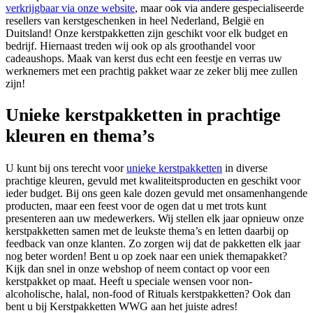
verkrijgbaar via onze website
, maar ook via andere gespecialiseerde
resellers van kerstgeschenken in heel Nederland, België en
Duitsland! Onze kerstpakketten zijn geschikt voor elk budget en
bedrijf. Hiernaast treden wij ook op als groothandel voor
cadeaushops. Maak van kerst dus echt een feestje en verras uw
werknemers met een prachtig pakket waar ze zeker blij mee zullen
zijn!
Unieke kerstpakketten in prachtige
kleuren en thema’s
U kunt bij ons terecht voor
unieke kerstpakketten
in diverse
prachtige kleuren, gevuld met kwaliteitsproducten en geschikt voor
ieder budget. Bij ons geen kale dozen gevuld met onsamenhangende
producten, maar een feest voor de ogen dat u met trots kunt
presenteren aan uw medewerkers. Wij stellen elk jaar opnieuw onze
kerstpakketten samen met de leukste thema’s en letten daarbij op
feedback van onze klanten. Zo zorgen wij dat de pakketten elk jaar
nog beter worden! Bent u op zoek naar een uniek themapakket?
Kijk dan snel in onze webshop of neem contact op voor een
kerstpakket op maat. Heeft u speciale wensen voor non-
alcoholische, halal, non-food of Rituals kerstpakketten? Ook dan
bent u bij Kerstpakketten WWG aan het juiste adres!