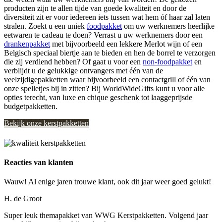
producten zijn te allen tijde van goede kwaliteit en door de
diversiteit zit er voor iedereen iets tussen wat hem óf haar zal laten
stralen. Zoekt u een uniek
foodpakket
om uw werknemers heerlijke
eetwaren te cadeau te doen? Verrast u uw werknemers door een
drankenpakket
met bijvoorbeeld een lekkere Merlot wijn of een
Belgisch speciaal biertje aan te bieden en hen de borrel te verzorgen
die zij verdiend hebben? Of gaat u voor een
non-foodpakket
en
verblijdt u de gelukkige ontvangers met één van de
veelzijdigepakketten waar bijvoorbeeld een contactgrill of één van
onze spelletjes bij in zitten? Bij WorldWideGifts kunt u voor alle
opties terecht, van luxe en chique geschenk tot laaggeprijsde
budgetpakketten.
Bekijk onze kerstpakketten
Reacties van klanten
Wauw! Al enige jaren trouwe klant, ook dit jaar weer goed gelukt!
H. de Groot
Super leuk themapakket van WWG Kerstpakketten. Volgend jaar