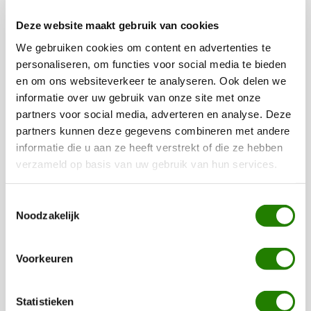
Deze website maakt gebruik van cookies
De leukste pakketten voor elk
We gebruiken cookies om content en advertenties te
budget
personaliseren, om functies voor social media te bieden
en om ons websiteverkeer te analyseren. Ook delen we
Wilt u toch uw personeel bedanken voor hun inzet aan het
informatie over uw gebruik van onze site met onze
einde van het jaar, maar heeft u een bescheiden budget of
partners voor social media, adverteren en analyse. Deze
wilt u het niet te duur maken? Kies dan voor onze
budget
partners kunnen deze gegevens combineren met andere
kerst, food- of drankpakketten
! Deze pakketten bevatten
informatie die u aan ze heeft verstrekt of die ze hebben
veel kwaliteitsproducten voor een bescheiden prijs en zien
verzameld op basis van uw gebruik van hun services.
er ook nog eens geweldig leuk uit. Bij Kerstpakketten
WWG vinden wij het belangrijk dat er voor iedereen een
Toestemmingsselectie
Noodzakelijk
prachtig pakket geleverd kan worden, ongeacht uw budget.
Een mooi kerstpakket hoeft daarom helemaal niet duur te
zijn, en het gaat natuurlijk ook altijd om het gebaar en de
Voorkeuren
dank voor de inzet. Wij hebben diverse budgetpakketten in
de aanbieding die elk jaar uniek worden samengesteld.
Statistieken
Heeft u medewerkers die houden van een lekker biertje, of