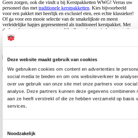
Geen zorgen, ook die vindt u bij Kerstpakketten WWG! Verras uw
personeel dus met
traditionele kerstpakketten
. Kies bijvoorbeeld
voor een pakket met heerlijk en exclusief eten, een echte klassieker!
Of ga voor een mooie selectie van de smakelijkste en meest
verleidelijke hapjes gepresenteerd als traditioneel kerstpakket. Met
de feestdagen mogen we natuurlijk allemaal wat minder streng zijn
als het gaat om de calorieën! Met een traditioneel cadeaupakket
geeft u uw werknemers aan het einde van het jaar een echt originele
traktatie!
Traditionele kerstpakketten
Deze website maakt gebruik van cookies
We gebruiken cookies om content en advertenties te persona
social media te bieden en om ons websiteverkeer te analyse
Originele volumineuze pakketten
over uw gebruik van onze site met onze partners voor social
Kerstpakketten voor ieder budget
analyse. Deze partners kunnen deze gegevens combineren me
Zelf pakket samenstellen is mogelijk
aan ze heeft verstrekt of die ze hebben verzameld op basis
15 jaar ervaring als pakketsamensteller
services.
Betrouwbare en tijdige leveringen
Snel en eenvoudig bestellen
Toestemmingsselectie
De beste service en maatwerk bij
Noodzakelijk