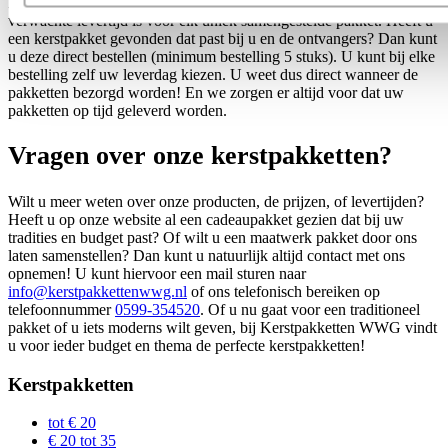
Bij elk pakket ziet u direct wat er in zit, wat de prijs is en wat de
verwachte levertijd is voor elk uniek samengestelde pakket. Heeft u
een kerstpakket gevonden dat past bij u en de ontvangers? Dan kunt
u deze direct bestellen (minimum bestelling 5 stuks). U kunt bij elke
bestelling zelf uw leverdag kiezen. U weet dus direct wanneer de
pakketten bezorgd worden! En we zorgen er altijd voor dat uw
pakketten op tijd geleverd worden.
Vragen over onze kerstpakketten?
Wilt u meer weten over onze producten, de prijzen, of levertijden?
Heeft u op onze website al een cadeaupakket gezien dat bij uw
tradities en budget past? Of wilt u een maatwerk pakket door ons
laten samenstellen? Dan kunt u natuurlijk altijd contact met ons
opnemen! U kunt hiervoor een mail sturen naar
info@kerstpakkettenwwg.nl
of ons telefonisch bereiken op
telefoonnummer
0599-354520
. Of u nu gaat voor een traditioneel
pakket of u iets moderns wilt geven, bij Kerstpakketten WWG vindt
u voor ieder budget en thema de perfecte kerstpakketten!
Kerstpakketten
tot € 20
€ 20 tot 35