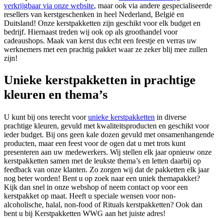
verkrijgbaar via onze website
, maar ook via andere gespecialiseerde
resellers van kerstgeschenken in heel Nederland, België en
Duitsland! Onze kerstpakketten zijn geschikt voor elk budget en
bedrijf. Hiernaast treden wij ook op als groothandel voor
cadeaushops. Maak van kerst dus echt een feestje en verras uw
werknemers met een prachtig pakket waar ze zeker blij mee zullen
zijn!
Unieke kerstpakketten in prachtige
kleuren en thema’s
U kunt bij ons terecht voor
unieke kerstpakketten
in diverse
prachtige kleuren, gevuld met kwaliteitsproducten en geschikt voor
ieder budget. Bij ons geen kale dozen gevuld met onsamenhangende
producten, maar een feest voor de ogen dat u met trots kunt
presenteren aan uw medewerkers. Wij stellen elk jaar opnieuw onze
kerstpakketten samen met de leukste thema’s en letten daarbij op
feedback van onze klanten. Zo zorgen wij dat de pakketten elk jaar
nog beter worden! Bent u op zoek naar een uniek themapakket?
Kijk dan snel in onze webshop of neem contact op voor een
kerstpakket op maat. Heeft u speciale wensen voor non-
alcoholische, halal, non-food of Rituals kerstpakketten? Ook dan
bent u bij Kerstpakketten WWG aan het juiste adres!