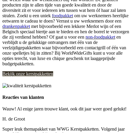
producten zijn te allen tijde van goede kwaliteit en door de
diversiteit zit er voor iedereen iets tussen wat hem óf haar zal laten
stralen. Zoekt u een uniek
foodpakket
om uw werknemers heerlijke
eetwaren te cadeau te doen? Verrast u uw werknemers door een
drankenpakket
met bijvoorbeeld een lekkere Merlot wijn of een
Belgisch speciaal biertje aan te bieden en hen de borrel te verzorgen
die zij verdiend hebben? Of gaat u voor een
non-foodpakket
en
verblijdt u de gelukkige ontvangers met één van de
veelzijdigepakketten waar bijvoorbeeld een contactgrill of één van
onze spelletjes bij in zitten? Bij WorldWideGifts kunt u voor alle
opties terecht, van luxe en chique geschenk tot laaggeprijsde
budgetpakketten.
Bekijk onze kerstpakketten
Reacties van klanten
Wauw! Al enige jaren trouwe klant, ook dit jaar weer goed gelukt!
H. de Groot
Super leuk themapakket van WWG Kerstpakketten. Volgend jaar