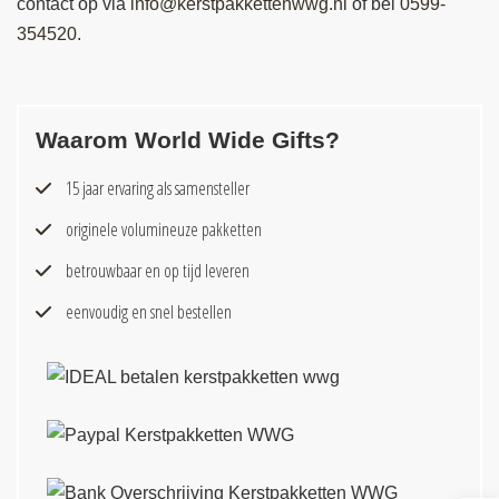
contact op via
info@kerstpakkettenwwg.nl
of bel
0599-
354520.
Waarom World Wide Gifts?
15 jaar ervaring als samensteller
originele volumineuze pakketten
betrouwbaar en op tijd leveren
eenvoudig en snel bestellen