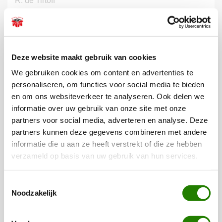
R. de Tirtoff
BEKIJK ALLE RECENSIES
Deze website maakt gebruik van cookies
We gebruiken cookies om content en advertenties te
De leukste pakketten voor elk
personaliseren, om functies voor social media te bieden
budget
en om ons websiteverkeer te analyseren. Ook delen we
informatie over uw gebruik van onze site met onze
Wilt u toch uw personeel bedanken voor hun inzet aan het
partners voor social media, adverteren en analyse. Deze
einde van het jaar, maar heeft u een bescheiden budget of
partners kunnen deze gegevens combineren met andere
wilt u het niet te duur maken? Kies dan voor onze
budget
informatie die u aan ze heeft verstrekt of die ze hebben
verzameld op basis van uw gebruik van hun services.
kerst, food- of drankpakketten
! Deze pakketten bevatten
veel kwaliteitsproducten voor een bescheiden prijs en zien
Toestemmingsselectie
er ook nog eens geweldig leuk uit. Bij Kerstpakketten
Noodzakelijk
WWG vinden wij het belangrijk dat er voor iedereen een
prachtig pakket geleverd kan worden, ongeacht uw budget.