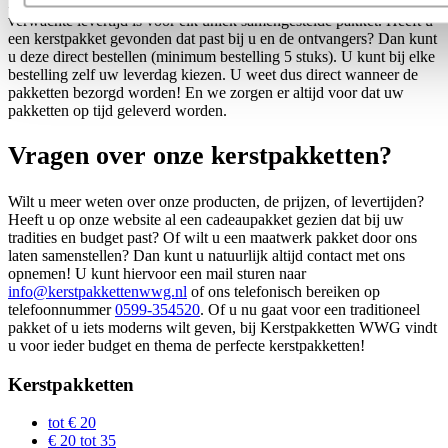
Bij elk pakket ziet u direct wat er in zit, wat de prijs is en wat de
verwachte levertijd is voor elk uniek samengestelde pakket. Heeft u
een kerstpakket gevonden dat past bij u en de ontvangers? Dan kunt
u deze direct bestellen (minimum bestelling 5 stuks). U kunt bij elke
bestelling zelf uw leverdag kiezen. U weet dus direct wanneer de
pakketten bezorgd worden! En we zorgen er altijd voor dat uw
pakketten op tijd geleverd worden.
Vragen over onze kerstpakketten?
Wilt u meer weten over onze producten, de prijzen, of levertijden?
Heeft u op onze website al een cadeaupakket gezien dat bij uw
tradities en budget past? Of wilt u een maatwerk pakket door ons
laten samenstellen? Dan kunt u natuurlijk altijd contact met ons
opnemen! U kunt hiervoor een mail sturen naar
info@kerstpakkettenwwg.nl
of ons telefonisch bereiken op
telefoonnummer
0599-354520
. Of u nu gaat voor een traditioneel
pakket of u iets moderns wilt geven, bij Kerstpakketten WWG vindt
u voor ieder budget en thema de perfecte kerstpakketten!
Kerstpakketten
tot € 20
€ 20 tot 35