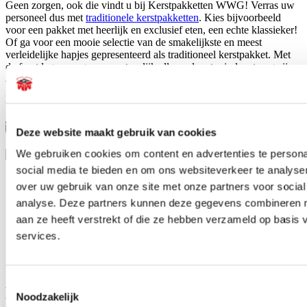
Geen zorgen, ook die vindt u bij Kerstpakketten WWG! Verras uw
personeel dus met
traditionele kerstpakketten
. Kies bijvoorbeeld
voor een pakket met heerlijk en exclusief eten, een echte klassieker!
Of ga voor een mooie selectie van de smakelijkste en meest
verleidelijke hapjes gepresenteerd als traditioneel kerstpakket. Met
de feestdagen mogen we natuurlijk allemaal wat minder streng zijn
als het gaat om de calorieën! Met een traditioneel cadeaupakket
geeft u uw werknemers aan het einde van het jaar een echt originele
traktatie!
Traditionele kerstpakketten
Deze website maakt gebruik van cookies
We gebruiken cookies om content en advertenties te persona
social media te bieden en om ons websiteverkeer te analyse
Originele volumineuze pakketten
over uw gebruik van onze site met onze partners voor social
Kerstpakketten voor ieder budget
analyse. Deze partners kunnen deze gegevens combineren me
Zelf pakket samenstellen is mogelijk
aan ze heeft verstrekt of die ze hebben verzameld op basis
15 jaar ervaring als pakketsamensteller
services.
Betrouwbare en tijdige leveringen
Snel en eenvoudig bestellen
Toestemmingsselectie
De beste service en maatwerk bij
Noodzakelijk