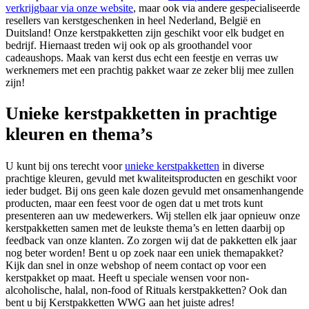
verkrijgbaar via onze website
, maar ook via andere gespecialiseerde
resellers van kerstgeschenken in heel Nederland, België en
Duitsland! Onze kerstpakketten zijn geschikt voor elk budget en
bedrijf. Hiernaast treden wij ook op als groothandel voor
cadeaushops. Maak van kerst dus echt een feestje en verras uw
werknemers met een prachtig pakket waar ze zeker blij mee zullen
zijn!
Unieke kerstpakketten in prachtige
kleuren en thema’s
U kunt bij ons terecht voor
unieke kerstpakketten
in diverse
prachtige kleuren, gevuld met kwaliteitsproducten en geschikt voor
ieder budget. Bij ons geen kale dozen gevuld met onsamenhangende
producten, maar een feest voor de ogen dat u met trots kunt
presenteren aan uw medewerkers. Wij stellen elk jaar opnieuw onze
kerstpakketten samen met de leukste thema’s en letten daarbij op
feedback van onze klanten. Zo zorgen wij dat de pakketten elk jaar
nog beter worden! Bent u op zoek naar een uniek themapakket?
Kijk dan snel in onze webshop of neem contact op voor een
kerstpakket op maat. Heeft u speciale wensen voor non-
alcoholische, halal, non-food of Rituals kerstpakketten? Ook dan
bent u bij Kerstpakketten WWG aan het juiste adres!