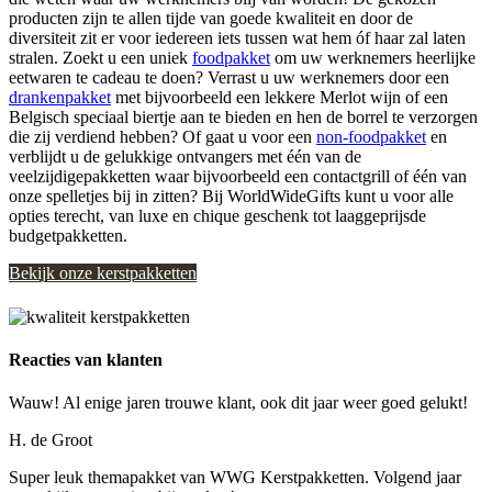
producten zijn te allen tijde van goede kwaliteit en door de
diversiteit zit er voor iedereen iets tussen wat hem óf haar zal laten
stralen. Zoekt u een uniek
foodpakket
om uw werknemers heerlijke
eetwaren te cadeau te doen? Verrast u uw werknemers door een
drankenpakket
met bijvoorbeeld een lekkere Merlot wijn of een
Belgisch speciaal biertje aan te bieden en hen de borrel te verzorgen
die zij verdiend hebben? Of gaat u voor een
non-foodpakket
en
verblijdt u de gelukkige ontvangers met één van de
veelzijdigepakketten waar bijvoorbeeld een contactgrill of één van
onze spelletjes bij in zitten? Bij WorldWideGifts kunt u voor alle
opties terecht, van luxe en chique geschenk tot laaggeprijsde
budgetpakketten.
Bekijk onze kerstpakketten
Reacties van klanten
Wauw! Al enige jaren trouwe klant, ook dit jaar weer goed gelukt!
H. de Groot
Super leuk themapakket van WWG Kerstpakketten. Volgend jaar