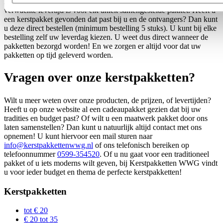
Bij elk pakket ziet u direct wat er in zit, wat de prijs is en wat de
verwachte levertijd is voor elk uniek samengestelde pakket. Heeft u
een kerstpakket gevonden dat past bij u en de ontvangers? Dan kunt
u deze direct bestellen (minimum bestelling 5 stuks). U kunt bij elke
bestelling zelf uw leverdag kiezen. U weet dus direct wanneer de
pakketten bezorgd worden! En we zorgen er altijd voor dat uw
pakketten op tijd geleverd worden.
Vragen over onze kerstpakketten?
Wilt u meer weten over onze producten, de prijzen, of levertijden?
Heeft u op onze website al een cadeaupakket gezien dat bij uw
tradities en budget past? Of wilt u een maatwerk pakket door ons
laten samenstellen? Dan kunt u natuurlijk altijd contact met ons
opnemen! U kunt hiervoor een mail sturen naar
info@kerstpakkettenwwg.nl
of ons telefonisch bereiken op
telefoonnummer
0599-354520
. Of u nu gaat voor een traditioneel
pakket of u iets moderns wilt geven, bij Kerstpakketten WWG vindt
u voor ieder budget en thema de perfecte kerstpakketten!
Kerstpakketten
tot € 20
€ 20 tot 35