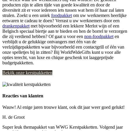
producten zijn te allen tijde van goede kwaliteit en door de
diversiteit zit er voor iedereen iets tussen wat hem óf haar zal laten
stralen. Zoekt u een uniek
foodpakket
om uw werknemers heerlijke
eetwaren te cadeau te doen? Verrast u uw werknemers door een
drankenpakket
met bijvoorbeeld een lekkere Merlot wijn of een
Belgisch speciaal biertje aan te bieden en hen de borrel te verzorgen
die zij verdiend hebben? Of gaat u voor een
non-foodpakket
en
verblijdt u de gelukkige ontvangers met één van de
veelzijdigepakketten waar bijvoorbeeld een contactgrill of één van
onze spelletjes bij in zitten? Bij WorldWideGifts kunt u voor alle
opties terecht, van luxe en chique geschenk tot laaggeprijsde
budgetpakketten.
Bekijk onze kerstpakketten
Reacties van klanten
Wauw! Al enige jaren trouwe klant, ook dit jaar weer goed gelukt!
H. de Groot
Super leuk themapakket van WWG Kerstpakketten. Volgend jaar