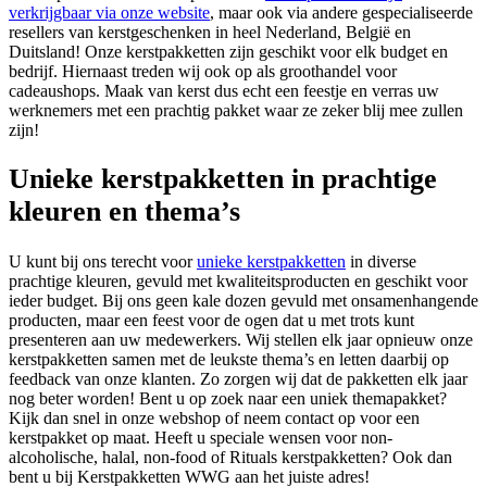
verkrijgbaar via onze website
, maar ook via andere gespecialiseerde
resellers van kerstgeschenken in heel Nederland, België en
Duitsland! Onze kerstpakketten zijn geschikt voor elk budget en
bedrijf. Hiernaast treden wij ook op als groothandel voor
cadeaushops. Maak van kerst dus echt een feestje en verras uw
werknemers met een prachtig pakket waar ze zeker blij mee zullen
zijn!
Unieke kerstpakketten in prachtige
kleuren en thema’s
U kunt bij ons terecht voor
unieke kerstpakketten
in diverse
prachtige kleuren, gevuld met kwaliteitsproducten en geschikt voor
ieder budget. Bij ons geen kale dozen gevuld met onsamenhangende
producten, maar een feest voor de ogen dat u met trots kunt
presenteren aan uw medewerkers. Wij stellen elk jaar opnieuw onze
kerstpakketten samen met de leukste thema’s en letten daarbij op
feedback van onze klanten. Zo zorgen wij dat de pakketten elk jaar
nog beter worden! Bent u op zoek naar een uniek themapakket?
Kijk dan snel in onze webshop of neem contact op voor een
kerstpakket op maat. Heeft u speciale wensen voor non-
alcoholische, halal, non-food of Rituals kerstpakketten? Ook dan
bent u bij Kerstpakketten WWG aan het juiste adres!