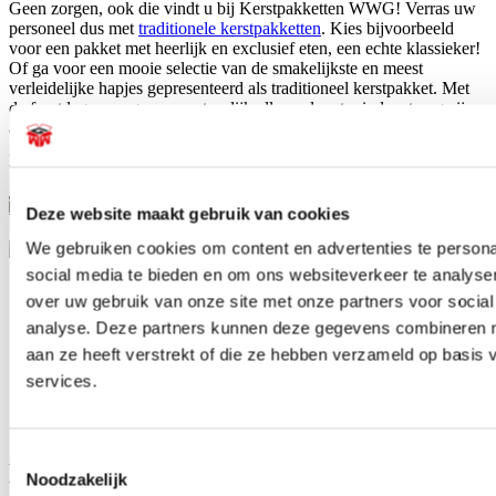
Geen zorgen, ook die vindt u bij Kerstpakketten WWG! Verras uw
personeel dus met
traditionele kerstpakketten
. Kies bijvoorbeeld
voor een pakket met heerlijk en exclusief eten, een echte klassieker!
Of ga voor een mooie selectie van de smakelijkste en meest
verleidelijke hapjes gepresenteerd als traditioneel kerstpakket. Met
de feestdagen mogen we natuurlijk allemaal wat minder streng zijn
als het gaat om de calorieën! Met een traditioneel cadeaupakket
geeft u uw werknemers aan het einde van het jaar een echt originele
traktatie!
Traditionele kerstpakketten
Deze website maakt gebruik van cookies
We gebruiken cookies om content en advertenties te persona
social media te bieden en om ons websiteverkeer te analyse
Originele volumineuze pakketten
over uw gebruik van onze site met onze partners voor social
Kerstpakketten voor ieder budget
analyse. Deze partners kunnen deze gegevens combineren me
Zelf pakket samenstellen is mogelijk
aan ze heeft verstrekt of die ze hebben verzameld op basis
15 jaar ervaring als pakketsamensteller
services.
Betrouwbare en tijdige leveringen
Snel en eenvoudig bestellen
Toestemmingsselectie
De beste service en maatwerk bij
Noodzakelijk