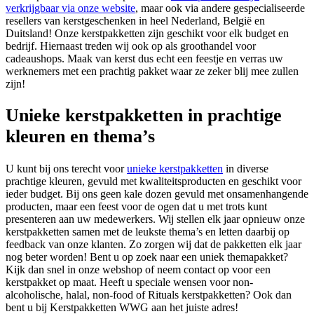
verkrijgbaar via onze website
, maar ook via andere gespecialiseerde
resellers van kerstgeschenken in heel Nederland, België en
Duitsland! Onze kerstpakketten zijn geschikt voor elk budget en
bedrijf. Hiernaast treden wij ook op als groothandel voor
cadeaushops. Maak van kerst dus echt een feestje en verras uw
werknemers met een prachtig pakket waar ze zeker blij mee zullen
zijn!
Unieke kerstpakketten in prachtige
kleuren en thema’s
U kunt bij ons terecht voor
unieke kerstpakketten
in diverse
prachtige kleuren, gevuld met kwaliteitsproducten en geschikt voor
ieder budget. Bij ons geen kale dozen gevuld met onsamenhangende
producten, maar een feest voor de ogen dat u met trots kunt
presenteren aan uw medewerkers. Wij stellen elk jaar opnieuw onze
kerstpakketten samen met de leukste thema’s en letten daarbij op
feedback van onze klanten. Zo zorgen wij dat de pakketten elk jaar
nog beter worden! Bent u op zoek naar een uniek themapakket?
Kijk dan snel in onze webshop of neem contact op voor een
kerstpakket op maat. Heeft u speciale wensen voor non-
alcoholische, halal, non-food of Rituals kerstpakketten? Ook dan
bent u bij Kerstpakketten WWG aan het juiste adres!