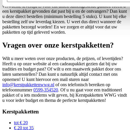
Bij elk pakket ziet u direct wat er in zit, wat de prijs is en wat de
verwachte levertijd is voor elk uniek samengestelde pakket. Heeft u
een kerstpakket gevonden dat past bij u en de ontvangers? Dan kunt
u deze direct bestellen (minimum bestelling 5 stuks). U kunt bij elke
bestelling zelf uw leverdag kiezen. U weet dus direct wanneer de
pakketten bezorgd worden! En we zorgen er altijd voor dat uw
pakketten op tijd geleverd worden.
Vragen over onze kerstpakketten?
Wilt u meer weten over onze producten, de prijzen, of levertijden?
Heeft u op onze website al een cadeaupakket gezien dat bij uw
tradities en budget past? Of wilt u een maatwerk pakket door ons
laten samenstellen? Dan kunt u natuurlijk altijd contact met ons
opnemen! U kunt hiervoor een mail sturen naar
info@kerstpakkettenwwg.nl
of ons telefonisch bereiken op
telefoonnummer
0599-354520
. Of u nu gaat voor een traditioneel
pakket of u iets moderns wilt geven, bij Kerstpakketten WWG vindt
u voor ieder budget en thema de perfecte kerstpakketten!
Kerstpakketten
tot € 20
€ 20 tot 35