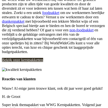
producten zijn te allen tijde van goede kwaliteit en door de
diversiteit zit er voor iedereen iets tussen wat hem óf haar zal laten
stralen. Zoekt u een uniek
foodpakket
om uw werknemers heerlijke
eetwaren te cadeau te doen? Verrast u uw werknemers door een
drankenpakket
met bijvoorbeeld een lekkere Merlot wijn of een
Belgisch speciaal biertje aan te bieden en hen de borrel te verzorgen
die zij verdiend hebben? Of gaat u voor een
non-foodpakket
en
verblijdt u de gelukkige ontvangers met één van de
veelzijdigepakketten waar bijvoorbeeld een contactgrill of één van
onze spelletjes bij in zitten? Bij WorldWideGifts kunt u voor alle
opties terecht, van luxe en chique geschenk tot laaggeprijsde
budgetpakketten.
Bekijk onze kerstpakketten
Reacties van klanten
Wauw! Al enige jaren trouwe klant, ook dit jaar weer goed gelukt!
H. de Groot
Super leuk themapakket van WWG Kerstpakketten. Volgend jaar