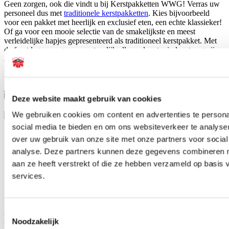
Geen zorgen, ook die vindt u bij Kerstpakketten WWG! Verras uw
personeel dus met
traditionele kerstpakketten
. Kies bijvoorbeeld
voor een pakket met heerlijk en exclusief eten, een echte klassieker!
Of ga voor een mooie selectie van de smakelijkste en meest
verleidelijke hapjes gepresenteerd als traditioneel kerstpakket. Met
de feestdagen mogen we natuurlijk allemaal wat minder streng zijn
als het gaat om de calorieën! Met een traditioneel cadeaupakket
geeft u uw werknemers aan het einde van het jaar een echt originele
traktatie!
Traditionele kerstpakketten
Deze website maakt gebruik van cookies
We gebruiken cookies om content en advertenties te persona
social media te bieden en om ons websiteverkeer te analyse
Originele volumineuze pakketten
over uw gebruik van onze site met onze partners voor social
Kerstpakketten voor ieder budget
analyse. Deze partners kunnen deze gegevens combineren me
Zelf pakket samenstellen is mogelijk
aan ze heeft verstrekt of die ze hebben verzameld op basis
15 jaar ervaring als pakketsamensteller
services.
Betrouwbare en tijdige leveringen
Snel en eenvoudig bestellen
Toestemmingsselectie
De beste service en maatwerk bij
Noodzakelijk