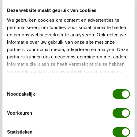
De leukste pakketten voor elk
budget
Deze website maakt gebruik van cookies
We gebruiken cookies om content en advertenties te
Wilt u toch uw personeel bedanken voor hun inzet aan het
personaliseren, om functies voor social media te bieden
einde van het jaar, maar heeft u een bescheiden budget of
en om ons websiteverkeer te analyseren. Ook delen we
wilt u het niet te duur maken? Kies dan voor onze
budget
informatie over uw gebruik van onze site met onze
kerst, food- of drankpakketten
! Deze pakketten bevatten
partners voor social media, adverteren en analyse. Deze
veel kwaliteitsproducten voor een bescheiden prijs en zien
partners kunnen deze gegevens combineren met andere
er ook nog eens geweldig leuk uit. Bij Kerstpakketten
informatie die u aan ze heeft verstrekt of die ze hebben
verzameld op basis van uw gebruik van hun services.
WWG vinden wij het belangrijk dat er voor iedereen een
prachtig pakket geleverd kan worden, ongeacht uw budget.
Een mooi kerstpakket hoeft daarom helemaal niet duur te
Toestemmingsselectie
Noodzakelijk
zijn, en het gaat natuurlijk ook altijd om het gebaar en de
dank voor de inzet. Wij hebben diverse budgetpakketten in
de aanbieding die elk jaar uniek worden samengesteld.
Voorkeuren
Heeft u medewerkers die houden van een lekker biertje, of
juist van een mooie fles wijn? Dan kunt u zeker goed
Statistieken