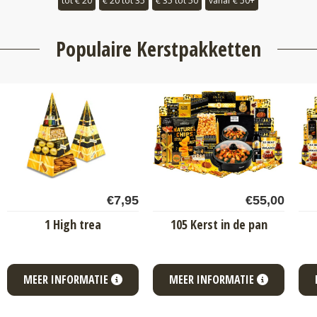
tot € 20
€ 20 tot 35
€ 35 tot 50
vanaf € 50+
Populaire Kerstpakketten
€
7,95
€
55,00
1 High trea
105 Kerst in de pan
MEER INFORMATIE
MEER INFORMATIE