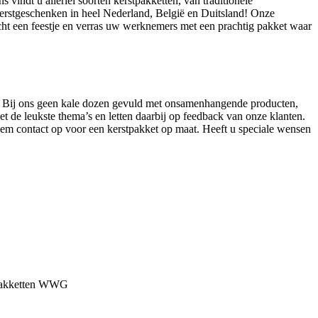
indt u allerlei soorten kerstpakketten, van traditionele
 kerstgeschenken in heel Nederland, België en Duitsland! Onze
echt een feestje en verras uw werknemers met een prachtig pakket waar
et. Bij ons geen kale dozen gevuld met onsamenhangende producten,
t de leukste thema’s en letten daarbij op feedback van onze klanten.
eem contact op voor een kerstpakket op maat. Heeft u speciale wensen