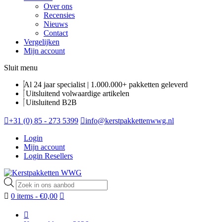
Over ons
Recensies
Nieuws
Contact
Vergelijken
Mijn account
Sluit menu
Al 24 jaar specialist | 1.000.000+ pakketten geleverd
Uitsluitend volwaardige artikelen
Uitsluitend B2B
+31 (0) 85 - 273 5399
info@kerstpakkettenwwg.nl
Login
Mijn account
Login Resellers
Producten
zoeken
0 items -
€
0,00