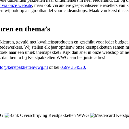
le duizenden pakketten naar ondernemers in heel Nederland. En bij ons v
r via onze website
, maar ook via andere gespecialiseerde resellers van
reden wij ook op als groothandel voor cadeaushops. Maak van kerst dus 
euren en thema’s
e kleuren, gevuld met kwaliteitsproducten en geschikt voor ieder budg
medewerkers. Wij stellen elk jaar opnieuw onze kerstpakketten samen me
 zoek naar een uniek themapakket? Kijk dan snel in onze webshop of n
k dan bent u bij Kerstpakketten WWG aan het juiste adres!
nfo@kerstpakkettenwwg.nl
of bel
0599-354520.