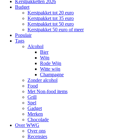
Kerstpakketten 2026
Budget
Kerstpakket tot 20 euro
Kerstpakket tot 35 euro
Kerstpakket tot 50 euro
Kerstpakket 50 euro of meer
Populair
Tags
Alcohol
Bier
Wijn
Rode Wijn
Witte wijn
Champagne
Zonder alcohol
Food
Met Non-food items
Grill
Spel
Gadget
Merken
Chocolade
Over WWG
Over ons
Recensies