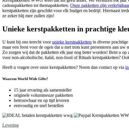
Kerstpakketten WWG weet dat als geen ander. We versturen elk jaar ve
cadeaupakketten tot themapakketten.
Onze pakketten zijn verkrijgbaa
kerstpakketten zijn geschikt voor elk budget en bedrijf. Hiernaast t
ze zeker blij mee zullen zijn!
Unieke kerstpakketten in prachtige kl
U kunt bij ons terecht voor
unieke kerstpakketten
in diverse prachtig
maar een feest voor de ogen dat u met trots kunt presenteren aan uw 
Zo zorgen wij dat de pakketten elk jaar nog beter worden! Bent u op
voor non-alcoholische, halal, non-food of Rituals kerstpakketten? Oo
Heeft u vragen over onze kerstpakketten? Neem dan contact op via
i
Waarom World Wide Gifts?
15 jaar ervaring als samensteller
originele volumineuze pakketten
betrouwbaar en op tijd leveren
eenvoudig en snel bestellen
Levering