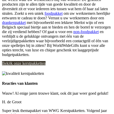
producten zijn te allen tijde van goede kwaliteit en door de
diversiteit zit er voor iedereen iets tussen wat hem óf haar zal laten
stralen. Zoekt u een uniek
foodpakket
om uw werknemers heerlijke
eetwaren te cadeau te doen? Verrast u uw werknemers door een
drankenpakket
met bijvoorbeeld een lekkere Merlot wijn of een
Belgisch speciaal biertje aan te bieden en hen de borrel te verzorgen
die zij verdiend hebben? Of gaat u voor een
non-foodpakket
en
verblijdt u de gelukkige ontvangers met één van de
veelzijdigepakketten waar bijvoorbeeld een contactgrill of één van
onze spelletjes bij in zitten? Bij WorldWideGifts kunt u voor alle
opties terecht, van luxe en chique geschenk tot laaggeprijsde
budgetpakketten.
Bekijk onze kerstpakketten
Reacties van klanten
Wauw! Al enige jaren trouwe klant, ook dit jaar weer goed gelukt!
H. de Groot
Super leuk themapakket van WWG Kerstpakketten. Volgend jaar