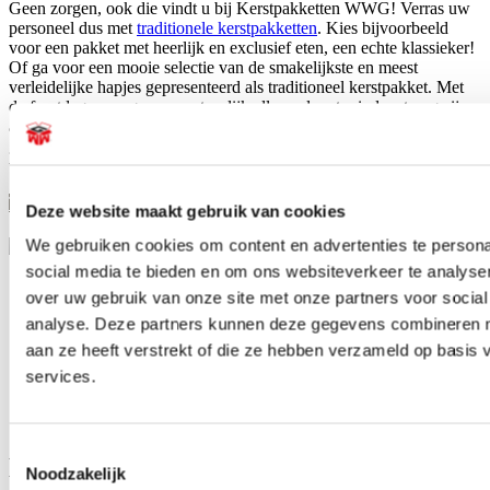
Geen zorgen, ook die vindt u bij Kerstpakketten WWG! Verras uw
personeel dus met
traditionele kerstpakketten
. Kies bijvoorbeeld
voor een pakket met heerlijk en exclusief eten, een echte klassieker!
Of ga voor een mooie selectie van de smakelijkste en meest
verleidelijke hapjes gepresenteerd als traditioneel kerstpakket. Met
de feestdagen mogen we natuurlijk allemaal wat minder streng zijn
als het gaat om de calorieën! Met een traditioneel cadeaupakket
geeft u uw werknemers aan het einde van het jaar een echt originele
traktatie!
Traditionele kerstpakketten
Deze website maakt gebruik van cookies
We gebruiken cookies om content en advertenties te persona
social media te bieden en om ons websiteverkeer te analyse
Originele volumineuze pakketten
over uw gebruik van onze site met onze partners voor social
Kerstpakketten voor ieder budget
analyse. Deze partners kunnen deze gegevens combineren me
Zelf pakket samenstellen is mogelijk
aan ze heeft verstrekt of die ze hebben verzameld op basis
15 jaar ervaring als pakketsamensteller
services.
Betrouwbare en tijdige leveringen
Snel en eenvoudig bestellen
Toestemmingsselectie
De beste service en maatwerk bij
Noodzakelijk