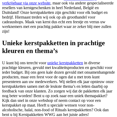
verkrijgbaar via onze website
, maar ook via andere gespecialiseerde
resellers van kerstgeschenken in heel Nederland, België en
Duitsland! Onze kerstpakketten zijn geschikt voor elk budget en
bedrijf. Hiernaast treden wij ook op als groothandel voor
cadeaushops. Maak van kerst dus echt een feestje en verras uw
werknemers met een prachtig pakket waar ze zeker blij mee zullen
zijn!
Unieke kerstpakketten in prachtige
kleuren en thema’s
U kunt bij ons terecht voor
unieke kerstpakketten
in diverse
prachtige kleuren, gevuld met kwaliteitsproducten en geschikt voor
ieder budget. Bij ons geen kale dozen gevuld met onsamenhangende
producten, maar een feest voor de ogen dat u met trots kunt
presenteren aan uw medewerkers. Wij stellen elk jaar opnieuw onze
kerstpakketten samen met de leukste thema’s en letten daarbij op
feedback van onze klanten. Zo zorgen wij dat de pakketten elk jaar
nog beter worden! Bent u op zoek naar een uniek themapakket?
Kijk dan snel in onze webshop of neem contact op voor een
kerstpakket op maat. Heeft u speciale wensen voor non-
alcoholische, halal, non-food of Rituals kerstpakketten? Ook dan
bent u bij Kerstpakketten WWG aan het juiste adres!