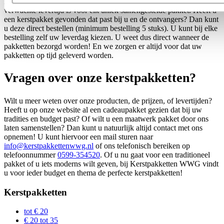
Bij elk pakket ziet u direct wat er in zit, wat de prijs is en wat de
verwachte levertijd is voor elk uniek samengestelde pakket. Heeft u
een kerstpakket gevonden dat past bij u en de ontvangers? Dan kunt
u deze direct bestellen (minimum bestelling 5 stuks). U kunt bij elke
bestelling zelf uw leverdag kiezen. U weet dus direct wanneer de
pakketten bezorgd worden! En we zorgen er altijd voor dat uw
pakketten op tijd geleverd worden.
Vragen over onze kerstpakketten?
Wilt u meer weten over onze producten, de prijzen, of levertijden?
Heeft u op onze website al een cadeaupakket gezien dat bij uw
tradities en budget past? Of wilt u een maatwerk pakket door ons
laten samenstellen? Dan kunt u natuurlijk altijd contact met ons
opnemen! U kunt hiervoor een mail sturen naar
info@kerstpakkettenwwg.nl
of ons telefonisch bereiken op
telefoonnummer
0599-354520
. Of u nu gaat voor een traditioneel
pakket of u iets moderns wilt geven, bij Kerstpakketten WWG vindt
u voor ieder budget en thema de perfecte kerstpakketten!
Kerstpakketten
tot € 20
€ 20 tot 35