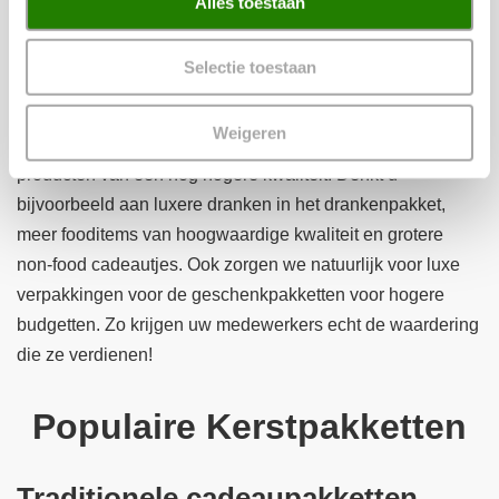
Alles toestaan
een goed budget over om uw werknemers te bedanken? Of
verdienen uw werknemers dit jaar een extra bedankje voor
Selectie toestaan
hun geweldige inzet? Dan kunt u bij Kerstpakketten WWG
ook terecht voor prachtige
luxe pakketten
. In deze
Weigeren
pakketten voor een hoger budget vindt u meer items en
producten van een nog hogere kwaliteit. Denkt u
bijvoorbeeld aan luxere dranken in het drankenpakket,
meer fooditems van hoogwaardige kwaliteit en grotere
non-food cadeautjes. Ook zorgen we natuurlijk voor luxe
verpakkingen voor de geschenkpakketten voor hogere
budgetten. Zo krijgen uw medewerkers echt de waardering
die ze verdienen!
Populaire Kerstpakketten
Traditionele cadeaupakketten