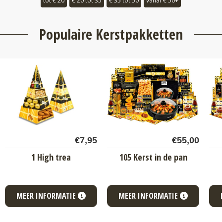
tot € 20
€ 20 tot 35
€ 35 tot 50
vanaf € 50+
Populaire Kerstpakketten
€
7,95
€
55,00
1 High trea
105 Kerst in de pan
MEER INFORMATIE
MEER INFORMATIE