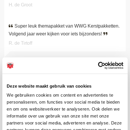
H. de Groot
Super leuk themapakket van WWG Kerstpakketten.
Volgend jaar weer kijken voor iets bijzonders!
R. de Tirtoff
BEKIJK ALLE RECENSIES
Deze website maakt gebruik van cookies
De leukste pakketten voor elk
We gebruiken cookies om content en advertenties te
budget
personaliseren, om functies voor social media te bieden
en om ons websiteverkeer te analyseren. Ook delen we
Wilt u toch uw personeel bedanken voor hun inzet aan het
informatie over uw gebruik van onze site met onze
einde van het jaar, maar heeft u een bescheiden budget of
partners voor social media, adverteren en analyse. Deze
wilt u het niet te duur maken? Kies dan voor onze
budget
partners kunnen deze gegevens combineren met andere