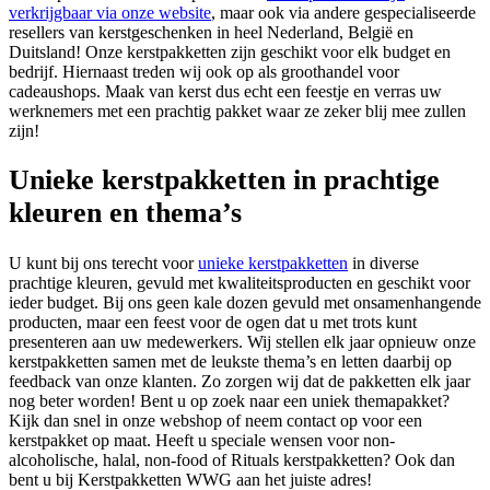
verkrijgbaar via onze website
, maar ook via andere gespecialiseerde
resellers van kerstgeschenken in heel Nederland, België en
Duitsland! Onze kerstpakketten zijn geschikt voor elk budget en
bedrijf. Hiernaast treden wij ook op als groothandel voor
cadeaushops. Maak van kerst dus echt een feestje en verras uw
werknemers met een prachtig pakket waar ze zeker blij mee zullen
zijn!
Unieke kerstpakketten in prachtige
kleuren en thema’s
U kunt bij ons terecht voor
unieke kerstpakketten
in diverse
prachtige kleuren, gevuld met kwaliteitsproducten en geschikt voor
ieder budget. Bij ons geen kale dozen gevuld met onsamenhangende
producten, maar een feest voor de ogen dat u met trots kunt
presenteren aan uw medewerkers. Wij stellen elk jaar opnieuw onze
kerstpakketten samen met de leukste thema’s en letten daarbij op
feedback van onze klanten. Zo zorgen wij dat de pakketten elk jaar
nog beter worden! Bent u op zoek naar een uniek themapakket?
Kijk dan snel in onze webshop of neem contact op voor een
kerstpakket op maat. Heeft u speciale wensen voor non-
alcoholische, halal, non-food of Rituals kerstpakketten? Ook dan
bent u bij Kerstpakketten WWG aan het juiste adres!