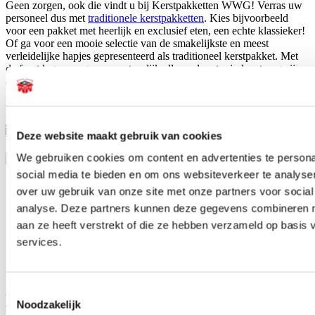
Geen zorgen, ook die vindt u bij Kerstpakketten WWG! Verras uw
personeel dus met
traditionele kerstpakketten
. Kies bijvoorbeeld
voor een pakket met heerlijk en exclusief eten, een echte klassieker!
Of ga voor een mooie selectie van de smakelijkste en meest
verleidelijke hapjes gepresenteerd als traditioneel kerstpakket. Met
de feestdagen mogen we natuurlijk allemaal wat minder streng zijn
als het gaat om de calorieën! Met een traditioneel cadeaupakket
geeft u uw werknemers aan het einde van het jaar een echt originele
traktatie!
Traditionele kerstpakketten
Deze website maakt gebruik van cookies
We gebruiken cookies om content en advertenties te persona
social media te bieden en om ons websiteverkeer te analyse
Originele volumineuze pakketten
over uw gebruik van onze site met onze partners voor social
Kerstpakketten voor ieder budget
analyse. Deze partners kunnen deze gegevens combineren me
Zelf pakket samenstellen is mogelijk
aan ze heeft verstrekt of die ze hebben verzameld op basis
15 jaar ervaring als pakketsamensteller
services.
Betrouwbare en tijdige leveringen
Snel en eenvoudig bestellen
Toestemmingsselectie
De beste service en maatwerk bij
Noodzakelijk