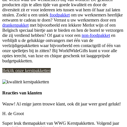
producten zijn te allen tijde van goede kwaliteit en door de
diversiteit zit er voor iedereen iets tussen wat hem óf haar zal laten
stralen. Zoekt u een uniek
foodpakket
om uw werknemers heerlijke
eetwaren te cadeau te doen? Verrast u uw werknemers door een
drankenpakket
met bijvoorbeeld een lekkere Merlot wijn of een
Belgisch speciaal biertje aan te bieden en hen de borrel te verzorgen
die zij verdiend hebben? Of gaat u voor een
non-foodpakket
en
verblijdt u de gelukkige ontvangers met één van de
veelzijdigepakketten waar bijvoorbeeld een contactgrill of één van
onze spelletjes bij in zitten? Bij WorldWideGifts kunt u voor alle
opties terecht, van luxe en chique geschenk tot laaggeprijsde
budgetpakketten.
Bekijk onze kerstpakketten
Reacties van klanten
Wauw! Al enige jaren trouwe klant, ook dit jaar weer goed gelukt!
H. de Groot
Super leuk themapakket van WWG Kerstpakketten. Volgend jaar