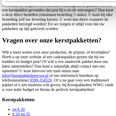
Bij elk pakket ziet u direct wat er in zit, wat de prijs is en wat de
verwachte levertijd is voor elk uniek samengestelde pakket. Heeft u
een kerstpakket gevonden dat past bij u en de ontvangers? Dan kunt
u deze direct bestellen (minimum bestelling 5 stuks). U kunt bij elke
bestelling zelf uw leverdag kiezen. U weet dus direct wanneer de
pakketten bezorgd worden! En we zorgen er altijd voor dat uw
pakketten op tijd geleverd worden.
Vragen over onze kerstpakketten?
Wilt u meer weten over onze producten, de prijzen, of levertijden?
Heeft u op onze website al een cadeaupakket gezien dat bij uw
tradities en budget past? Of wilt u een maatwerk pakket door ons
laten samenstellen? Dan kunt u natuurlijk altijd contact met ons
opnemen! U kunt hiervoor een mail sturen naar
info@kerstpakkettenwwg.nl
of ons telefonisch bereiken op
telefoonnummer
0599-354520
. Of u nu gaat voor een traditioneel
pakket of u iets moderns wilt geven, bij Kerstpakketten WWG vindt
u voor ieder budget en thema de perfecte kerstpakketten!
Kerstpakketten
tot € 20
€ 20 tot 35