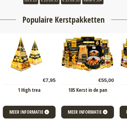
tot € 20
€ 20 tot 35
€ 35 tot 50
vanaf € 50+
Populaire Kerstpakketten
€
7,95
€
55,00
1 High trea
105 Kerst in de pan
MEER INFORMATIE
MEER INFORMATIE