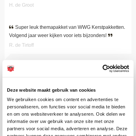
H. de Groot
Super leuk themapakket van WWG Kerstpakketten.
Volgend jaar weer kijken voor iets bijzonders!
R. de Tirtoff
BEKIJK ALLE RECENSIES
Deze website maakt gebruik van cookies
De leukste pakketten voor elk
We gebruiken cookies om content en advertenties te
budget
personaliseren, om functies voor social media te bieden
en om ons websiteverkeer te analyseren. Ook delen we
Wilt u toch uw personeel bedanken voor hun inzet aan het
informatie over uw gebruik van onze site met onze
einde van het jaar, maar heeft u een bescheiden budget of
partners voor social media, adverteren en analyse. Deze
wilt u het niet te duur maken? Kies dan voor onze
budget
partners kunnen deze gegevens combineren met andere