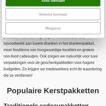
Alles toestaan
een goed budget over om uw werknemers te bedanken? Of
verdienen uw werknemers dit jaar een extra bedankje voor
Selectie toestaan
hun geweldige inzet? Dan kunt u bij Kerstpakketten WWG
ook terecht voor prachtige
luxe pakketten
. In deze
Weigeren
pakketten voor een hoger budget vindt u meer items en
producten van een nog hogere kwaliteit. Denkt u
bijvoorbeeld aan luxere dranken in het drankenpakket,
meer fooditems van hoogwaardige kwaliteit en grotere
non-food cadeautjes. Ook zorgen we natuurlijk voor luxe
verpakkingen voor de geschenkpakketten voor hogere
budgetten. Zo krijgen uw medewerkers echt de waardering
die ze verdienen!
Populaire Kerstpakketten
Traditionele cadeaupakketten