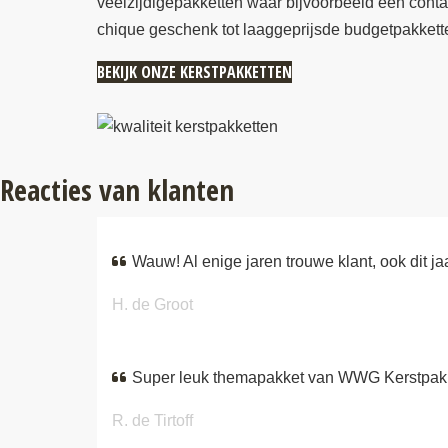
veelzijdigepakketten waar bijvoorbeeld een contactg
chique geschenk tot laaggeprijsde budgetpakkett
BEKIJK ONZE KERSTPAKKETTEN
Reacties van klanten
Wauw! Al enige jaren trouwe klant, ook dit ja
H. de Groot
Super leuk themapakket van WWG Kerstpakket
R. de Tirtoff