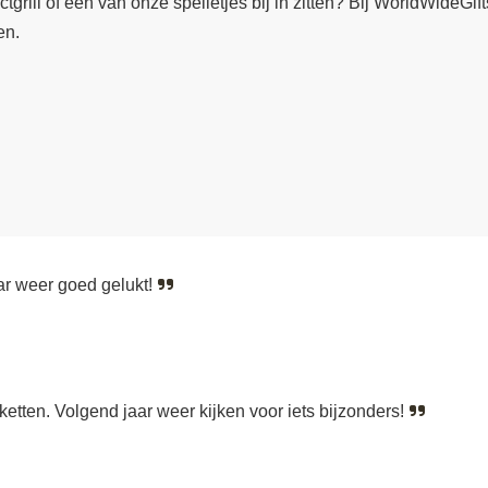
rill of één van onze spelletjes bij in zitten? Bij WorldWideGifts
en.
ar weer goed gelukt!
ten. Volgend jaar weer kijken voor iets bijzonders!