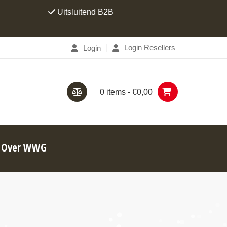
Uitsluitend B2B
Al 24 j
Login Resellers
Login
0 items -
€
0,00
Over WWG