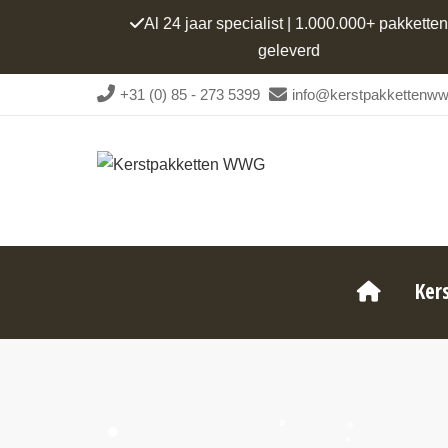
Al 24 jaar specialist | 1.000.000+ pakketten
geleverd
+31 (0) 85 - 273 5399
info@kerstpakkettenww
Ker