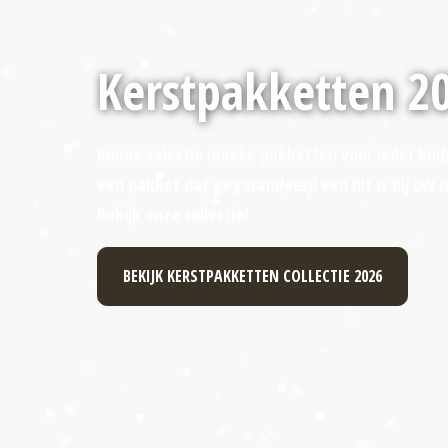
Kerstpakketten 2
Ruime selectie unieke pakketten voor ieder bud
een pakket dat gegarandeerd een hit is bij uw
Bekijk onze collectie!
BEKIJK KERSTPAKKETTEN COLLECTIE 2026