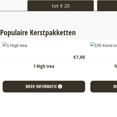
tot € 20
Populaire Kerstpakketten
€
7,95
1 High trea
1
MEER INFORMATIE
M