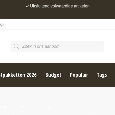
Uitsluitend volwaardige artikelen
g.nl
Producten zoeken
stpakketten 2026
Budget
Populair
Tags