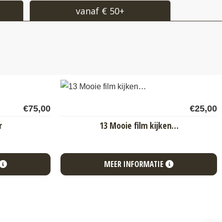
vanaf € 50+
€
75,00
€
25,00
r
13 Mooie film kijken…
MEER INFORMATIE