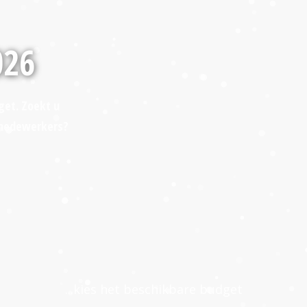
026
get. Zoekt u
 medewerkers?
...kies het beschikbare budget