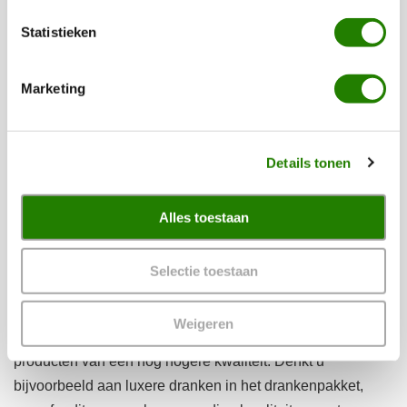
de aanbieding die elk jaar uniek worden samengesteld.
Statistieken
Heeft u medewerkers die houden van een lekker biertje, of
juist van een mooie fles wijn? Dan kunt u zeker goed
Marketing
terecht in onze webwinkel.
Luxe kerstpakketten voor de
Details tonen
beste medewerkers
Was afgelopen jaar juist een topjaar en heeft u daardoor
Alles toestaan
een goed budget over om uw werknemers te bedanken? Of
verdienen uw werknemers dit jaar een extra bedankje voor
Selectie toestaan
hun geweldige inzet? Dan kunt u bij Kerstpakketten WWG
ook terecht voor prachtige
luxe pakketten
. In deze
Weigeren
pakketten voor een hoger budget vindt u meer items en
producten van een nog hogere kwaliteit. Denkt u
bijvoorbeeld aan luxere dranken in het drankenpakket,