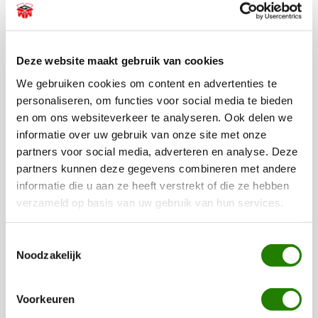
BEKIJK ALLE RECENSIES
Deze website maakt gebruik van cookies
De leukste pakketten voor elk
We gebruiken cookies om content en advertenties te
budget
personaliseren, om functies voor social media te bieden
en om ons websiteverkeer te analyseren. Ook delen we
Wilt u toch uw personeel bedanken voor hun inzet aan het
informatie over uw gebruik van onze site met onze
einde van het jaar, maar heeft u een bescheiden budget of
partners voor social media, adverteren en analyse. Deze
wilt u het niet te duur maken? Kies dan voor onze
budget
partners kunnen deze gegevens combineren met andere
kerst, food- of drankpakketten
! Deze pakketten bevatten
informatie die u aan ze heeft verstrekt of die ze hebben
veel kwaliteitsproducten voor een bescheiden prijs en zien
verzameld op basis van uw gebruik van hun services.
er ook nog eens geweldig leuk uit. Bij Kerstpakketten
WWG vinden wij het belangrijk dat er voor iedereen een
Toestemmingsselectie
Noodzakelijk
prachtig pakket geleverd kan worden, ongeacht uw budget.
Een mooi kerstpakket hoeft daarom helemaal niet duur te
zijn, en het gaat natuurlijk ook altijd om het gebaar en de
Voorkeuren
dank voor de inzet. Wij hebben diverse budgetpakketten in