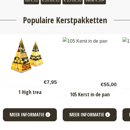
tot € 20
€ 20 tot 35
€ 35 tot 50
vanaf € 50+
Populaire Kerstpakketten
€
7,95
€
55,00
1 High trea
105 Kerst in de pan
MEER INFORMATIE
MEER INFORMATIE