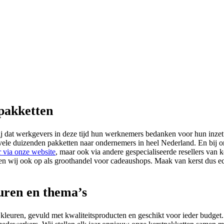
pakketten
k bij dat werkgevers in deze tijd hun werknemers bedanken voor hun inze
le duizenden pakketten naar ondernemers in heel Nederland. En bij ons v
r via onze website
, maar ook via andere gespecialiseerde resellers van
reden wij ook op als groothandel voor cadeaushops. Maak van kerst dus 
euren en thema’s
e kleuren, gevuld met kwaliteitsproducten en geschikt voor ieder budg