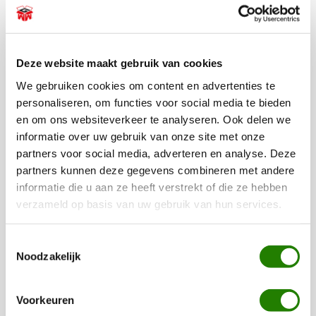
BEKIJK ALLE RECENSIES
Deze website maakt gebruik van cookies
We gebruiken cookies om content en advertenties te
De leukste pakketten voor elk
personaliseren, om functies voor social media te bieden
budget
en om ons websiteverkeer te analyseren. Ook delen we
informatie over uw gebruik van onze site met onze
Wilt u toch uw personeel bedanken voor hun inzet aan het
partners voor social media, adverteren en analyse. Deze
einde van het jaar, maar heeft u een bescheiden budget of
partners kunnen deze gegevens combineren met andere
wilt u het niet te duur maken? Kies dan voor onze
budget
informatie die u aan ze heeft verstrekt of die ze hebben
kerst, food- of drankpakketten
! Deze pakketten bevatten
verzameld op basis van uw gebruik van hun services.
veel kwaliteitsproducten voor een bescheiden prijs en zien
er ook nog eens geweldig leuk uit. Bij Kerstpakketten
Toestemmingsselectie
Noodzakelijk
WWG vinden wij het belangrijk dat er voor iedereen een
prachtig pakket geleverd kan worden, ongeacht uw budget.
Een mooi kerstpakket hoeft daarom helemaal niet duur te
Voorkeuren
zijn, en het gaat natuurlijk ook altijd om het gebaar en de