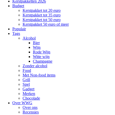
Kerstpakketten 2026
Budget
Kerstpakket tot 20 euro
Kerstpakket tot 35 euro
Kerstpakket tot 50 euro
Kerstpakket 50 euro of meer
Populair
Tags
Alcohol
Bier
Wijn
Rode Wijn
Witte wijn
Champagne
Zonder alcohol
Food
Met Non-food items
Grill
Spel
Gadget
Merken
Chocolade
Over WWG
Over ons
Recensies